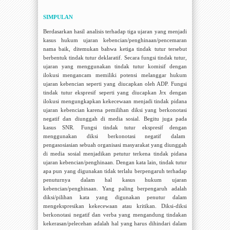
SIMPULAN
Berdasarkan hasil analisis terhadap tiga ujaran yang menjadi
kasus hukum ujaran kebencian/penghinaan/pencemaran
nama baik, ditemukan bahwa ketiga tindak tutur tersebut
berbentuk tindak tutur deklaratif. Secara fungsi tindak tutur,
ujaran yang menggunakan tindak tutur komisif dengan
ilokusi mengancam memiliki potensi melanggar hukum
ujaran kebencian seperti yang diucapkan oleh ADP. Fungsi
tindak tutur ekspresif seperti yang diucapkan Jrx dengan
ilokusi mengungkapkan kekecewaan menjadi tindak pidana
ujaran kebencian karena pemilihan diksi yang berkonotasi
negatif dan diunggah di media sosial. Begitu juga pada
kasus SNR. Fungsi tindak tutur ekspresif dengan
menggunakan diksi berkonotasi negatif dalam
pengasosiasian sebuah organisasi masyarakat yang diunggah
di media sosial menjadikan petutur terkena tindak pidana
ujaran kebencian/penghinaan. Dengan kata lain, tindak tutur
apa pun yang digunakan tidak terlalu berpengaruh terhadap
penuturnya dalam hal kasus hukum ujaran
kebencian/penghinaan. Yang paling berpengaruh adalah
diksi/pilihan kata yang digunakan penutur dalam
mengekspresikan kekecewaan atau kritikan. Diksi-diksi
berkonotasi negatif dan verba yang mengandung tindakan
kekerasan/pelecehan adalah hal yang harus dihindari dalam