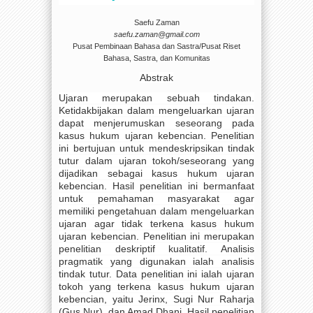
Saefu Zaman
saefu.zaman@gmail.com
Pusat Pembinaan Bahasa dan Sastra/Pusat Riset
Bahasa, Sastra, dan Komunitas
Abstrak
Ujaran merupakan sebuah tindakan.
Ketidakbijakan dalam mengeluarkan ujaran
dapat menjerumuskan seseorang pada
kasus hukum ujaran kebencian. Penelitian
ini bertujuan untuk mendeskripsikan tindak
tutur dalam ujaran tokoh/seseorang yang
dijadikan sebagai kasus hukum ujaran
kebencian. Hasil penelitian ini bermanfaat
untuk pemahaman masyarakat agar
memiliki pengetahuan dalam mengeluarkan
ujaran agar tidak terkena kasus hukum
ujaran kebencian. Penelitian ini merupakan
penelitian deskriptif kualitatif. Analisis
pragmatik yang digunakan ialah analisis
tindak tutur. Data penelitian ini ialah ujaran
tokoh yang terkena kasus hukum ujaran
kebencian, yaitu Jerinx, Sugi Nur Raharja
(Gus Nur), dan Amad Dhani. Hasil penelitian