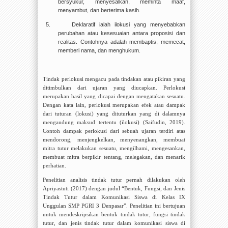
bersyukur, menyesalkan, meminta maaf,
menyambut, dan berterima kasih.
5.
Deklaratif ialah ilokusi yang menyebabkan
perubahan atau kesesuaian antara proposisi dan
realitas. Contohnya adalah membaptis, memecat,
memberi nama, dan menghukum.
Tindak perlokusi mengacu pada tindakan atau pikiran yang
ditimbulkan dari ujaran yang diucapkan. Perlokusi
merupakan hasil yang dicapai dengan mengatakan sesuatu.
Dengan kata lain, p
erlokusi merupakan efek atau dampak
dari tuturan (lokusi) yang dituturkan yang di dalamnya
mengandung maksud tertentu (ilokusi)
(Saifudin, 2019).
Contoh dampak perlokusi dari sebuah ujaran terdiri atas
mendorong, menjengkelkan, menyenangkan, membuat
mitra tutur melakukan sesuatu, mengilhami, mengesankan,
membuat mitra berpikir tentang, melegakan, dan menarik
perhatian.
Penelitian analisis tindak tutur pernah dilakukan oleh
Apriyastuti (2017) dengan judul “Bentuk, Fungsi, dan Jenis
Tindak Tutur dalam Komunikasi Siswa di Kelas IX
Unggulan SMP PGRI 3 Denpasar”.
Penelitian ini bertujuan
untuk mendeskripsikan bentuk tindak tutur, fungsi tindak
tutur, dan jenis tindak tutur dalam komunikasi siswa di