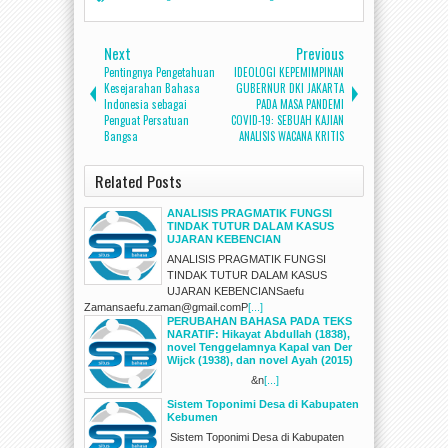
Next
Previous
Pentingnya Pengetahuan
IDEOLOGI KEPEMIMPINAN
Kesejarahan Bahasa
GUBERNUR DKI JAKARTA
Indonesia sebagai
PADA MASA PANDEMI
Penguat Persatuan
COVID-19: SEBUAH KAJIAN
Bangsa
ANALISIS WACANA KRITIS
Related Posts
ANALISIS PRAGMATIK FUNGSI
TINDAK TUTUR DALAM KASUS
UJARAN KEBENCIAN
ANALISIS PRAGMATIK FUNGSI
TINDAK TUTUR DALAM KASUS
UJARAN KEBENCIANSaefu
Zamansaefu.zaman@gmail.comP
[...]
PERUBAHAN BAHASA PADA TEKS
NARATIF: Hikayat Abdullah (1838),
novel Tenggelamnya Kapal van Der
Wijck (1938), dan novel Ayah (2015)
&n
[...]
Sistem Toponimi Desa di Kabupaten
Kebumen
Sistem Toponimi Desa di Kabupaten