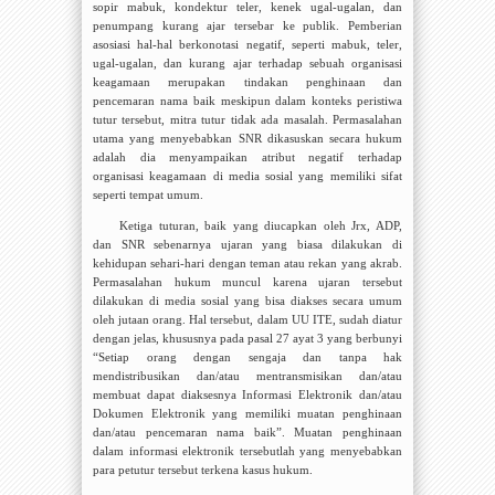
sopir mabuk, kondektur teler, kenek ugal-ugalan, dan
penumpang kurang ajar tersebar ke publik. Pemberian
asosiasi hal-hal berkonotasi negatif, seperti mabuk, teler,
ugal-ugalan, dan kurang ajar terhadap sebuah organisasi
keagamaan merupakan tindakan penghinaan dan
pencemaran nama baik meskipun dalam konteks peristiwa
tutur tersebut, mitra tutur tidak ada masalah. Permasalahan
utama yang menyebabkan SNR dikasuskan secara hukum
adalah dia menyampaikan atribut negatif terhadap
organisasi keagamaan di media sosial yang memiliki sifat
seperti tempat umum.
Ketiga tuturan, baik yang diucapkan oleh Jrx, ADP,
dan SNR sebenarnya ujaran yang biasa dilakukan di
kehidupan sehari-hari dengan teman atau rekan yang akrab.
Permasalahan hukum muncul karena ujaran tersebut
dilakukan di media sosial yang bisa diakses secara umum
oleh jutaan orang. Hal tersebut, dalam UU ITE, sudah diatur
dengan jelas, khususnya pada pasal 27 ayat 3 yang berbunyi
“Setiap orang dengan sengaja dan tanpa hak
mendistribusikan dan/atau mentransmisikan dan/atau
membuat dapat diaksesnya Informasi Elektronik dan/atau
Dokumen Elektronik yang memiliki muatan penghinaan
dan/atau pencemaran nama baik”.
Muatan penghinaan
dalam informasi elektronik tersebutlah yang menyebabkan
para petutur tersebut terkena kasus hukum.