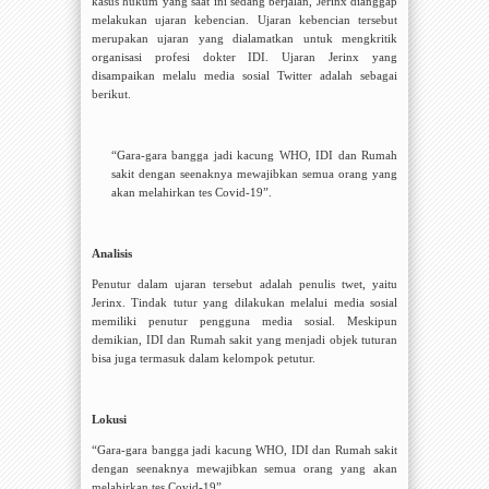
kasus hukum yang saat ini sedang berjalan, Jerinx dianggap
melakukan ujaran kebencian. Ujaran kebencian tersebut
merupakan ujaran yang dialamatkan untuk mengkritik
organisasi profesi dokter IDI. Ujaran Jerinx yang
disampaikan melalu media sosial Twitter adalah sebagai
berikut.
“G
ara-gara bangga jadi kacung WHO, IDI dan Rumah
sakit dengan seenaknya mewajibkan semua orang yang
akan melahirkan tes Covid-19
”.
Analisis
Penutur dalam ujaran tersebut adalah penulis twet, yaitu
Jerinx. Tindak tutur yang dilakukan melalui media sosial
memiliki penutur pengguna media sosial. Meskipun
demikian, IDI dan Rumah sakit yang menjadi objek tuturan
bisa juga termasuk dalam kelompok petutur.
Lokusi
“G
ara-gara bangga jadi kacung WHO, IDI dan Rumah sakit
dengan seenaknya mewajibkan semua orang yang akan
melahirkan tes Covid-19
”.