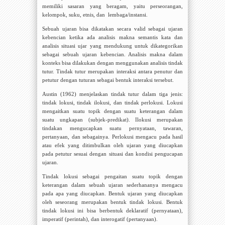
memiliki sasaran yang beragam, yaitu perseorangan,
kelompok, suku, etnis, dan
lembaga/instansi.
Sebuah ujaran bisa dikatakan secara valid sebagai ujaran
kebencian ketika ada analisis makna semantis kata dan
analisis situasi ujar yang mendukung untuk dikategorikan
sebagai sebuah ujaran kebencian. Analisis makna dalam
konteks bisa dilakukan dengan menggunakan analisis tindak
tutur. Tindak tutur merupakan interaksi antara penutur dan
petutur dengan tuturan sebagai bentuk interaksi tersebut.
Austin (
1962
)
menjelaskan tindak tutur dalam tiga jenis:
tindak
lokusi,
tindak
ilokusi
,
dan
tindak
perlokusi. Lokusi
mengaitkan suatu topik dengan suatu keterangan dalam
suatu ungkapan (subjek-predikat). Ilokusi merupakan
tindakan mengucapkan suatu
pernyataan, tawaran,
pertanyaan, dan sebagainya. Perlokusi mengacu pada hasil
atau
efek yang ditimbulkan oleh ujaran yang diucapkan
pada petutur sesuai dengan situasi dan
kondisi pengucapan
ujaran
.
Tindak lokusi sebagai pengaitan suatu topik dengan
keterangan dalam sebuah ujaran sederhananya mengacu
pada apa yang diucapkan. Bentuk ujaran yang diucapkan
oleh seseorang merupakan bentuk tindak lokusi. Bentuk
tindak lokusi ini bisa berbentuk deklaratif (pernyataan),
imperatif (perintah), dan interogatif (pertanyaan).