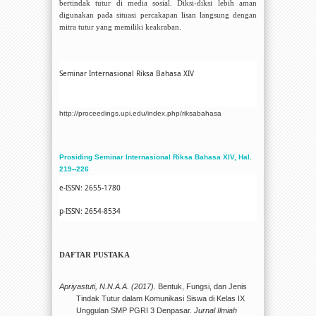
bertindak tutur di media sosial. Diksi-diksi lebih aman
digunakan pada situasi percakapan lisan langsung dengan
mitra tutur yang memiliki keakraban.
Seminar Internasional Riksa Bahasa XIV
http://proceedings.upi.edu/index.php/riksabahasa
Prosiding Seminar Internasional Riksa Bahasa XIV, H
al.
219--226
e-ISSN: 2655-1780
p-ISSN: 2654-8534
DAFTAR PUSTAKA
Apriyastuti, N.N.A.A. (2017).
Bentuk, Fungsi, dan Jenis
Tindak Tutur dalam Komunikasi Siswa di Kelas IX
Unggulan SMP PGRI 3 Denpasar.
Jurnal Ilmiah