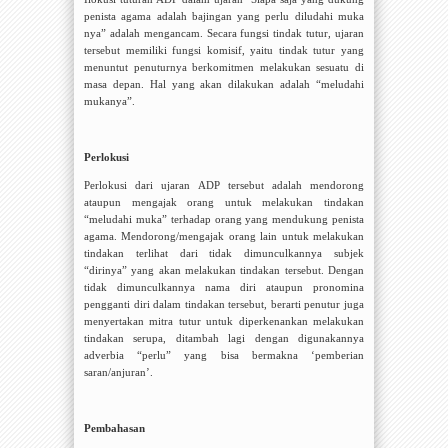
penista agama adalah bajingan yang perlu diludahi muka
nya
” adalah mengancam. Secara fungsi tindak tutur, ujaran
tersebut memiliki fungsi komisif, yaitu
tindak
tutur
yang
menuntut penuturnya berkomitmen melakukan sesuatu di
masa depan
. Hal yang akan dilakukan adalah “meludahi
mukanya”.
Perlokusi
Perlokusi dari ujaran ADP tersebut adalah mendorong
ataupun mengajak orang untuk melakukan tindakan
“meludahi muka” terhadap orang yang mendukung penista
agama. Mendorong/mengajak orang lain untuk melakukan
tindakan terlihat dari tidak dimunculkannya subjek
“dirinya” yang akan melakukan tindakan tersebut. Dengan
tidak dimunculkannya nama diri ataupun pronomina
pengganti diri dalam tindakan tersebut, berarti penutur juga
menyertakan mitra tutur untuk diperkenankan melakukan
tindakan serupa, ditambah lagi dengan digunakannya
adverbia “perlu” yang bisa bermakna ‘pemberian
saran/anjuran’.
Pembahasan