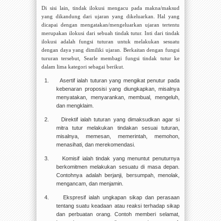
Di sisi lain, tindak ilokusi mengacu pada makna/maksud
yang dikandung dari ujaran yang dikeluarkan. Hal yang
dicapai dengan mengatakan/mengeluarkan ujaran tertentu
merupakan ilokusi dari sebuah tindak tutur. Inti dari tindak
ilokusi adalah fungsi tuturan untuk melakukan sesuatu
dengan daya yang dimiliki ujaran. Berkaitan dengan fungsi
tururan tersebut, Searle membagi fungsi tindak tutur ke
dalam lima kategori sebagai berikut.
1.
Asertif ialah tuturan yang mengikat penutur pada
kebenaran proposisi yang diungkapkan, misalnya
menyatakan, menyarankan, membual, mengeluh,
dan mengklaim.
2.
Direktif ialah tuturan yang dimaksudkan agar si
mitra tutur melakukan tindakan sesuai tuturan,
misalnya, memesan, memerintah, memohon,
menasihati, dan merekomendasi.
3.
Komisif ialah tindak yang menuntut penuturnya
berkomitmen melakukan sesuatu di masa depan.
Contohnya adalah berjanji, bersumpah, menolak,
mengancam, dan menjamin.
4.
Ekspresif ialah ungkapan sikap dan perasaan
tentang suatu keadaan atau reaksi terhadap sikap
dan perbuatan orang. Contoh memberi selamat,