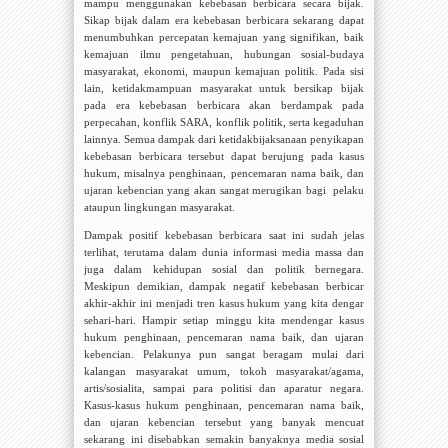
mampu menggunakan kebebasan berbicara secara bijak.
Sikap bijak dalam era kebebasan berbicara sekarang dapat
menumbuhkan percepatan kemajuan yang signifikan, baik
kemajuan ilmu pengetahuan, hubungan sosial-budaya
masyarakat, ekonomi, maupun kemajuan politik. Pada sisi
lain, ketidakmampuan masyarakat untuk bersikap bijak
pada era kebebasan berbicara akan berdampak pada
perpecahan, konflik SARA, konflik politik, serta kegaduhan
lainnya. Semua dampak dari ketidakbijaksanaan penyikapan
kebebasan berbicara tersebut dapat berujung pada kasus
hukum, misalnya penghinaan, pencemaran nama baik, dan
ujaran kebencian yang akan sangat merugikan bagi
pelaku
ataupun lingkungan masyarakat.
Dampak positif kebebasan berbicara saat ini sudah jelas
terlihat, terutama dalam dunia informasi media massa dan
juga dalam kehidupan sosial dan politik bernegara.
Meskipun demikian, dampak negatif kebebasan berbicar
akhir-akhir ini menjadi tren kasus hukum yang kita dengar
sehari-hari. Hampir setiap minggu kita mendengar kasus
hukum penghinaan, pencemaran nama baik, dan ujaran
kebencian. Pelakunya pun sangat beragam mulai dari
kalangan masyarakat umum, tokoh masyarakat/agama,
artis/sosialita, sampai para politisi dan aparatur negara.
Kasus-kasus hukum penghinaan, pencemaran nama baik,
dan ujaran kebencian tersebut yang banyak mencuat
sekarang ini disebabkan semakin banyaknya media sosial