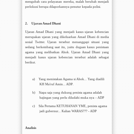
mengubah cara pelayanan mereka, malah berubah menjadi
perlokusi berupa dilaporkannya penutur kepada polisi.
2.
Ujaran Amad Dhani
Ujaran Amad Dhani yang menjadi kasus ujaran kebencian
merupakan ujaran yang dikeluarkan Amad Dhani di media
sosial Twitter. Ujaran tersebut menanggapi situasi yang
sedang berkembang saat itu, yaitu dugaan kasus penistaan
agama yang melibatkan Ahok. Ujaran Amad Dhani yang
menjadi kasus ujaran kebencian tersebut adalah sebagai
berikut.
a)
Yang menistakan Agama si Ahok... Yang diadili
KH Ma'ruf Amin... ADP
.
b)
Siapa saja yang dukung penista agama adalah
bajingan yang perlu diludahi muka nya – ADP
c)
Sila Pertama KETUHANAN YME, penista agama
jadi gubernur... Kalian WARAS??? - ADP
Analisis