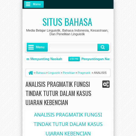
Menu
SITUS BAHASA
Media Belajar Linguistik, Bahasa Indonesia, Kesastraan,
Dan Penelitian Linguistik
Menu
etensi dalam Menyunting Naskah
Penyuntingan Naskah
Kete
3:55 PM
10:38 AM
 Persatuan Bangsa
ANALISIS PRAGMATIK FUNGSI TINDAK TUTUR DALA
3:21 PM
»
Bahasa
»
Linguistik
»
Penelitian
»
Pragmatik
»
ANALISIS
PRAGMATIK FUNGSI TINDAK TUTUR DALAM KASUS
ANALISIS PRAGMATIK FUNGSI
UJARAN KEBENCIAN
TINDAK TUTUR DALAM KASUS
UJARAN KEBENCIAN
ANALISIS PRAGMATIK FUNGSI
TINDAK TUTUR DALAM KASUS
UJARAN KEBENCIAN