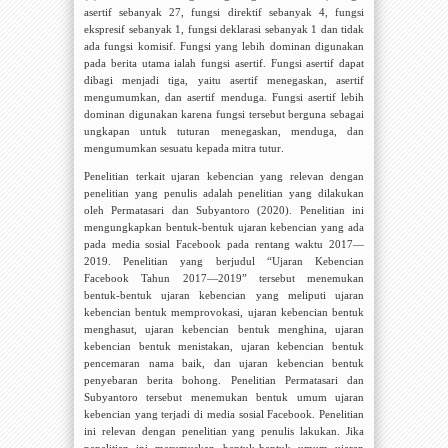
asertif sebanyak 27, fungsi direktif sebanyak 4, fungsi
ekspresif sebanyak 1, fungsi deklarasi sebanyak 1 dan tidak
ada fungsi komisif.
Fungsi
yang lebih dominan digunakan
pada berita utama ialah fungsi asertif. Fungsi asertif dapat
dibagi menjadi tiga, yaitu asertif menegaskan, asertif
mengumumkan, dan asertif menduga. Fungsi asertif lebih
dominan digunakan karena fungsi tersebut berguna sebagai
ungkapan untuk tuturan menegaskan, menduga, dan
mengumumkan sesuatu kepada mitra tutur
.
Penelitian terkait ujaran kebencian yang relevan dengan
penelitian yang penulis adalah penelitian yang dilakukan
oleh Permatasari dan Subyantoro (2020). Penelitian ini
mengungkapkan bentuk-bentuk ujaran kebencian yang ada
pada media sosial Facebook pada rentang waktu 2017—
2019. Penelitian yang berjudul “Ujaran Kebencian
Facebook Tahun 2017—2019” tersebut menemukan
bentuk-bentuk ujaran kebencian yang meliputi ujaran
kebencian bentuk memprovokasi, ujaran kebencian bentuk
menghasut, ujaran kebencian bentuk menghina, ujaran
kebencian bentuk menistakan, ujaran kebencian bentuk
pencemaran nama baik, dan ujaran kebencian bentuk
penyebaran berita bohong. Penelitian Permatasari dan
Subyantoro tersebut menemukan bentuk umum ujaran
kebencian yang terjadi di media sosial Facebook. Penelitian
ini relevan dengan penelitian yang penulis lakukan. Jika