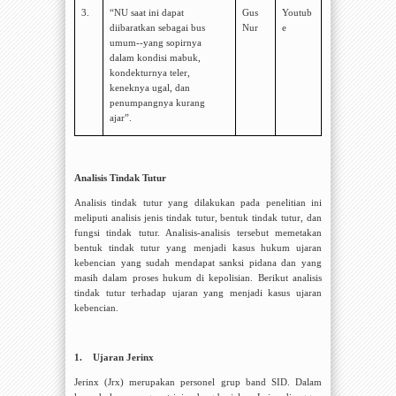
3.
“
NU saat ini dapat
Gus
Youtub
diibaratkan sebagai bus
Nur
e
umum--yang sopirnya
dalam kondisi mabuk,
kondekturnya teler,
keneknya ugal, dan
penumpangnya kurang
ajar
”.
Analisis Tindak Tutur
Analisis tindak tutur yang dilakukan pada penelitian ini
meliputi analisis jenis tindak tutur, bentuk tindak tutur, dan
fungsi tindak tutur. Analisis-analisis tersebut memetakan
bentuk tindak tutur yang menjadi kasus hukum ujaran
kebencian yang sudah mendapat sanksi pidana dan yang
masih dalam proses hukum di kepolisian. Berikut analisis
tindak tutur terhadap ujaran yang menjadi kasus ujaran
kebencian.
1.
Ujaran Jerinx
Jerinx (Jrx) merupakan personel grup band SID. Dalam