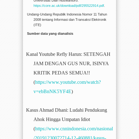
Universitas Dian Nuswantoro.
https://core.ac.uk/download/pdf/295522914.pdf
.
U
ndang-
U
ndang Republik Indonesia Nomor
11
Tahun
2008 tentang Informasi dan Transaksi Elektronik
(ITE)
Sumber data yang dianalisis
Kanal Youtube Refly Harun:
SETENGAH
JAM DENGAN GUS NUR, ISINYA
KRITIK PEDAS SEMUA!!
(
https://www.youtube.com/watch?
v=ebBnNK5YF4E
)
Kasus Ahmad Dhani: Ludahi Pendukung
Ahok Hingga Umpatan Idiot
(
https://www.cnnindonesia.com/nasional
/20191230072714-12-460881/kasus-