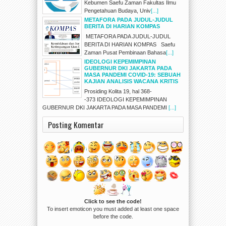
Kebumen Saefu Zaman Fakultas Ilmu
Pengetahuan Budaya, Univ
[...]
METAFORA PADA JUDUL-JUDUL
BERITA DI HARIAN KOMPAS
METAFORA PADA JUDUL-JUDUL
BERITA DI HARIAN KOMPAS Saefu
Zaman Pusat Pembinaan Bahasa
[...]
IDEOLOGI KEPEMIMPINAN
GUBERNUR DKI JAKARTA PADA
MASA PANDEMI COVID-19: SEBUAH
KAJIAN ANALISIS WACANA KRITIS
Prosiding Kolita 19, hal 368-
-373 IDEOLOGI KEPEMIMPINAN
GUBERNUR DKI JAKARTA PADA MASA PANDEMI
[...]
Posting Komentar
Click to see the code!
To insert emoticon you must added at least one space
before the code.