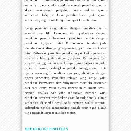
penelitian ini merumuskan bentuk-bentuk umum ujaran
kebencian pada media sosial Facebook, penelitian penulis
akan merumuskan penyebab kasus hukum ujaran
kebencian. Jadi, penelitian penulis fokus pada ujaran
kebencian yang ditindaklanjuti menjadi kasus hukum.
Ketiga penelitian yang relevan dengan penelitian penulis
tersebut memiliki kesamaan dan perbedaan dengan
penelitian penulis. Kesamaan penelitian penulis dengan
penelitian Apriyastuti dan Purnamentari terletak pada
metode dan analisis yang digunakan, yaitu analisis tindak
tutur. Perbedaan penelitian penulis dengan kedua penelitian
tersebut terletak pada data yang dipakai. Kedua penelitian
tersebut menggunakan data berupa ujaran siswa dan judul
berita di koran, sedangkan penulis menggunakan data
ujaran seseorang di media massa yang dikaitkan dengan
ujaran kebencian. Penelitian relevan yang ketiga, yaitu
penelitian Permatasari dan Subyantoro memiliki kesamaan
dari segi kasus, yaitu ujaran kebencian di media sosial.
Namun, analisis data yang digunakan berbeda, yaitu
penelitian tersebut mendeskripsikan bentuk-bentuk ujaran
kebencian di media sosial pada rentang waktu tertentu,
sedangkan penulis menganalisis tindak tutur pada ujaran
yang menjadi kasus ujaran kebencian.
METODOLOGI
PENELITIAN