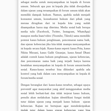
sebagai media untuk menyampaikan isi kepala di forum
umum. Seburuk apa pun isi kepala jika tidak diwujudkan
dalam ujaran yang tersampaikan di forum umum tidak akan
memiliki dampak hukum. Namun, apabila sudah menjadi
konsumsi umum, konsekuensi hukum dari pihak yang
merasa dirugikan dari isi kepala kita yang sudah
disampaikan harus siap diterima. Media sosial baik berupa
media tulis (Facebook, Twitter, Instagram, WhatsApp)
maupun media lisan/video (Youtube, Tiktok) sama memiliki
potensi kasus hukum penghinaan, pencemaran nama baik,
dan ujaran kebencian jika kita tidak mampu menyampaikan
isi kepala secara bijak. Kasus-kasus seperti kasus Prita, kasus
Nikita Mirzani, kasus Galih Ginanjar, kasus Amad Dhani
adalah contoh kasus hukum penghinaan, ujaran kebencian,
dan pencemaran nama baik yang terjadi hanya karena
kesalahan menyampaikan isi kepala di forum umum/media
sosial. Kasus-kasus tersebut bisa dihindari apabila ada
kontrol yang baik dalam cara menyampaikan isi kepala di
forum/media sosial.
Dengan berangkat dari kasus-kasus tersebut, sebagai upaya
preventif agar masyarakat yang aktif menggunakan media
sosial lebih berhati-hati dan tidak terjerat kasus hukum,
penulis akan melakukan kajian identifikasi fungsi tindak
tutur dalam ujaran yang menjadi kasus hukum
ujaran
kebencian. Kajian ini bertujuan agar mendeskripsikan
tindak tutur dalam kasus ujaran kebencian yang bisa