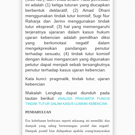
ini adalah (1) ketiga tuturan yang diucapkan
berbentuk deklaratif; (2) Amad Dhani
menggunakan tindak tutur komisif, Sugi Nur
Raharja dan Jerinx menggunakan tindak
tutur ekspresif; (3) hal yang memengaruhi
terjeratnya ujararan dalam kasus hukum
ujaran kebencian adalah pemilihan diksi
yang berkonotasi negatif dalam
mengekpresikan pandangan penutur
terhadap sesuatu; (4) tindak tutur komisif
dengan ilokusi mengancam yang digunakan
petutur dapat menjadi sebab tersangkutnya
penutur terhadap kasus ujaran kebencian.
Kata kunci:
pragmatik, tindak tutur, ujaran
kebencian
Makalah Lengkap dapat diunduh pada
tautan berikut:
ANALISIS PRAGMATIK FUNGSI
TINDAK TUTUR DALAM KASUS UJARAN KEBENCIAN
PENDAHULUAN
Era kebebasan berbicara seperti sekarang ini memiliki dua
dampak yang saling bertentangan: positif dan negatif.
Dampak positif bisa didapatkan apabila orang/masyarakat