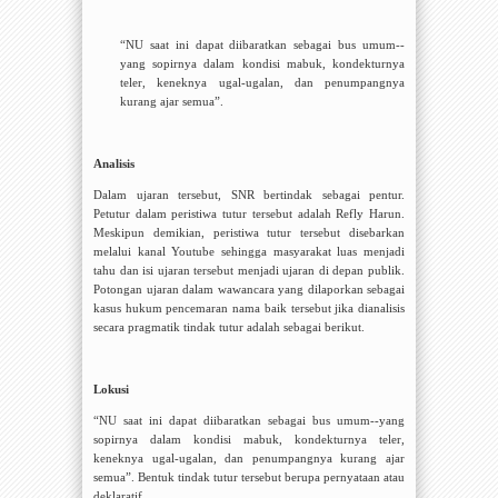
“
NU saat ini dapat diibaratkan sebagai bus umum--
yang sopirnya dalam kondisi mabuk, kondekturnya
teler, keneknya ugal
-ugalan
, dan penumpangnya
kurang ajar
semua”.
Analisis
Dalam ujaran tersebut, SNR bertindak sebagai pentur.
Petutur dalam peristiwa tutur tersebut adalah Refly Harun.
Meskipun demikian, peristiwa tutur tersebut disebarkan
melalui kanal Youtube sehingga masyarakat luas menjadi
tahu dan isi ujaran tersebut menjadi ujaran di depan publik.
Potongan ujaran dalam wawancara yang dilaporkan sebagai
kasus hukum pencemaran nama baik tersebut jika dianalisis
secara pragmatik tindak tutur adalah sebagai berikut.
Lokusi
“
NU saat ini dapat diibaratkan sebagai bus umum--yang
sopirnya dalam kondisi mabuk, kondekturnya teler,
keneknya ugal
-ugalan
, dan penumpangnya kurang ajar
semua”. Bentuk tindak tutur tersebut berupa pernyataan atau
deklaratif.