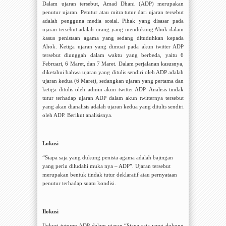
Dalam ujaran tersebut, Amad Dhani (ADP) merupakan
penutur ujaran. Petutur atau mitra tutur dari ujaran tersebut
adalah pengguna media sosial. Pihak yang disasar pada
ujaran tersebut adalah orang yang mendukung Ahok dalam
kasus penistaan agama yang sedang dituduhkan kepada
Ahok. Ketiga ujaran yang dimuat pada akun twitter ADP
tersebut diunggah dalam waktu yang berbeda, yaitu 6
Februari, 6 Maret, dan 7 Maret. Dalam perjalanan kasusnya,
diketahui bahwa ujaran yang ditulis sendiri oleh ADP adalah
ujaran kedua (6 Maret), sedangkan ujaran yang pertama dan
ketiga ditulis oleh admin akun twitter ADP. Analisis tindak
tutur terhadap ujaran ADP dalam akun twitternya tersebut
yang akan dianalisis adalah ujaran kedua yang ditulis sendiri
oleh ADP. Berikut analisisnya.
Lokusi
“
Siapa saja yang dukung penista agama adalah bajingan
yang perlu diludahi muka nya – ADP
”. Ujaran tersebut
merupakan bentuk tindak tutur deklaratif atau pernyataan
penutur terhadap suatu kondisi.
Ilokusi
Ilokusi tuturan ADP dalam ujaran “
Siapa saja yang dukung