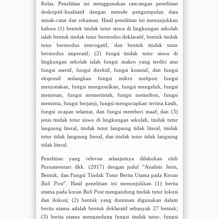
Kelas.
Penelitian ini menggunakan rancangan penelitian
deskriptif-kualitatif dengan metode pengumpulan data
simak-catat
dan rekaman.
Hasil penelitian ini menunjukkan
bahwa (1) bentuk tindak tutur siswa di lingkungan sekolah
ialah bentuk tindak tutur bermodus deklaratif, bentuk tindak
tutur bermodus interogatif, dan bentuk tindak tutur
bermodus imperatif; (2) fungsi tindak tutur siswa di
lingkungan sekolah ialah fungsi makro yang terdiri atas
fungsi asertif, fungsi direktif, fungsi komisif, dan fungsi
ekspresif sedangkan fungsi mikro meliputi fungsi
menyatakan, fungsi mengusulkan, fungsi mengeluh, fungsi
memesan, fungsi memerintah, fungsi memohon, fungsi
meminta, fungsi berjanji, fungsi mengucapkan terima kasih,
fungsi ucapan selamat, dan fungsi memberi maaf; dan (3)
jenis tindak tutur siswa di lingkungan sekolah, tindak tutur
langsung literal, tindak tutur langsung tidak literal, tindak
tutur tidak langsung literal, dan tindak tutur tidak langsung
tidak literal.
Penelitian yang relevan selanjutnya dilakukan oleh
Purnamentari dkk. (2017) dengan judul “Analisis Jenis,
Bentuk, dan Fungsi Tindak Tutur Berita Utama pada Koran
Bali Post
”. H
asil penelitian ini menunjukkan (1) berita
utama pada koran
Bali Post
mengandung tindak tutur lokusi
dan ilokusi; (2) bentuk yang dominan digunakan dalam
berita utama adalah bentuk deklaratif sebanyak 27 bentuk;
(3) berita utama mengandung fungsi tindak tutur, fungsi