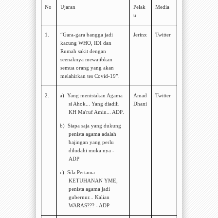
No
Ujaran
Pelak
Media
u
1.
“G
ara-gara bangga jadi
Jerinx
Twitter
kacung WHO, IDI dan
Rumah sakit dengan
seenaknya mewajibkan
semua orang yang akan
melahirkan tes Covid-19
”.
2.
a)
Yang menistakan Agama
Amad
Twitter
si Ahok... Yang diadili
Dhani
KH Ma'ruf Amin... ADP
.
b)
Siapa saja yang dukung
penista agama adalah
bajingan yang perlu
diludahi muka nya -
ADP
c)
Sila Pertama
KETUHANAN YME,
penista agama jadi
gubernur... Kalian
WARAS??? - ADP