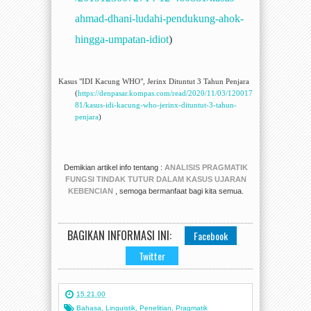
ahmad-dhani-ludahi-pendukung-ahok-
hingga-umpatan-idiot
)
Kasus "IDI Kacung WHO", Jerinx Dituntut 3 Tahun Penjara
(
https://denpasar.kompas.com/read/2020/11/03/120017
81/kasus-idi-kacung-who-jerinx-dituntut-3-tahun-
penjara
)
Demikian artikel info tentang :
ANALISIS PRAGMATIK
FUNGSI TINDAK TUTUR DALAM KASUS UJARAN
KEBENCIAN
, semoga bermanfaat bagi kita semua.
BAGIKAN INFORMASI INI:
Facebook
Twitter
15.21.00
Bahasa
,
Linguistik
,
Penelitian
,
Pragmatik