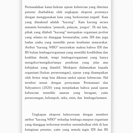
Permasalahan kasus hukum ujaran kebencian yang diterima
penutur disebabkan oleh ungkapan ekspresi protesnya
dengan menggunakan kata yang berkonotasi negatif. Kata
yang dimaksud adalah “kacung”. Kata kacung secara
semantis bermakna ‘pesuruh, pelayan, jongos’. Di sisi lain,
pihak yang dilabeli “kacung” merupakan organisasi profesi
yang selama ini dianggap bermartabat, yaitu IDI dan juga
badan usaha yang memiliki peran kesehatan masyarakat.
Atribut “kacung WHO” meyiratkan makna bahwa IDI dan
RS bukan lembaga/organisasi yang memiliki kredibilitas dan
keahlian ilmiah, tetapi lembaga/organisasi yang hanya
mengekor/mengikut/tanpa pendirian yang jelas atas
kebijakan yang diambil. Meskipun dialamatkan kepada
organisasi (bukan perseorangan), ujaran yang disampaikan
oleh Jerinx tetap bisa dikenai sanksi ujaran kebencian. Hal
tersebut sesuai dengan pernyataan Permatasari dan
Subyantoro (2020) yang menjelaskan bahwa
pasal ujaran
kebencian memiliki sasaran yang beragam, yaitu
perseorangan, kelompok, suku, etnis, dan
lembaga/instansi.
Ungkapan ekspresi kekecewaan dengan memberi
atribut “kacung WHO” terhadap lembaga ataupun organisasi
yang dianggap terhormat tersebut menimbulkan efek di luar
keinginan penutur, yaitu yang semula ingin IDI dan RS