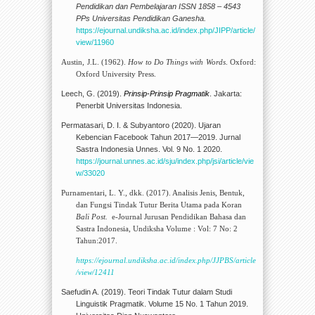
Pendidikan dan Pembelajaran ISSN 1858 – 4543
PPs Universitas Pendidikan Ganesha
.
https://ejournal.undiksha.ac.id/index.php/JIPP/article/
view/11960
Austin, J.L.
(
1962
)
.
How to Do Things with Words
. Oxford:
Oxford University Press.
Leech, G. (2019).
Prinsip-Prinsip Pragmatik
. Jakarta:
Penerbit Universitas Indonesia.
Permatasari, D. I. & Subyantoro (2020). Ujaran
Kebencian Facebook Tahun 2017—2019. Jurnal
Sastra Indonesia Unnes. Vol. 9 No. 1 2020.
https://journal.unnes.ac.id/sju/index.php/jsi/article/vie
w/33020
Purnamentari, L. Y., dkk. (2017).
Analisis Jenis, Bentuk,
dan Fungsi Tindak Tutur Berita Utama pada Koran
Bali Post.
e-Journal Jurusan Pendidikan Bahasa dan
Sastra Indonesia, Undiksha Volume : Vol: 7 No: 2
Tahun:2017
.
https://ejournal.undiksha.ac.id/index.php/JJPBS/article
/view/12411
Saefudin A. (2019).
Teori Tindak Tutur dalam Studi
Linguistik Pragmatik
. Volume 15 No. 1 Tahun 2019.