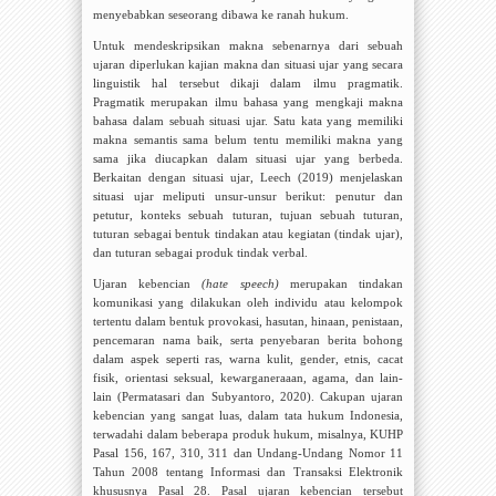
menyebabkan seseorang dibawa ke ranah hukum.
Untuk mendeskripsikan makna sebenarnya dari sebuah
ujaran diperlukan kajian makna dan situasi ujar yang secara
linguistik hal tersebut dikaji dalam ilmu pragmatik.
Pragmatik merupakan ilmu bahasa yang mengkaji makna
bahasa dalam sebuah situasi ujar. Satu kata yang memiliki
makna semantis sama belum tentu memiliki makna yang
sama jika diucapkan dalam situasi ujar yang berbeda.
Berkaitan dengan situasi ujar, Leech (2019) menjelaskan
situasi ujar meliputi unsur-unsur berikut: penutur dan
petutur, konteks sebuah tuturan, tujuan sebuah tuturan,
tuturan sebagai bentuk tindakan atau kegiatan (tindak ujar),
dan tuturan sebagai produk tindak verbal.
Ujaran kebencian
(hate speech)
merupakan tindakan
komunikasi yang dilakukan oleh individu atau kelompok
tertentu dalam bentuk provokasi, hasutan, hinaan, penistaan,
pencemaran nama baik, serta penyebaran berita bohong
dalam aspek seperti ras, warna kulit, gender, etnis, cacat
fisik, orientasi seksual, kewarganeraaan, agama, dan lain-
lain
(Permatasari dan Subyantoro, 2020). Cakupan ujaran
kebencian yang sangat luas, dalam tata hukum Indonesia,
terwadahi dalam beberapa produk hukum, misalnya, KUHP
Pasal 156, 167, 310, 311 dan Undang-Undang Nomor 11
Tahun 2008 tentang Informasi dan Transaksi Elektronik
khususnya Pasal 28. Pasal ujaran kebencian tersebut