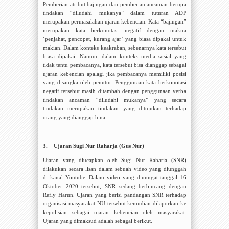
Pemberian atribut bajingan dan pemberian ancaman berupa
tindakan “diludahi mukanya” dalam tuturan ADP
merupakan permasalahan ujaran kebencian. Kata “bajingan”
merupakan kata berkonotasi negatif dengan makna
‘penjahat, pencopet, kurang ajar’ yang biasa dipakai untuk
makian. Dalam konteks keakraban, sebenarnya kata tersebut
biasa dipakai. Namun, dalam konteks media sosial yang
tidak tentu pembacanya, kata tersebut bisa dianggap sebagai
ujaran kebencian apalagi jika pembacanya memiliki posisi
yang disangka oleh penutur. Penggunaan kata berkonotasi
negatif tersebut masih ditambah dengan penggunaan verba
tindakan ancaman “diludahi mukanya” yang secara
tindakan merupakan tindakan yang ditujukan terhadap
orang yang dianggap hina.
3.
Ujaran Sugi Nur Raharja (Gus Nur)
Ujaran yang diucapkan oleh Sugi Nur Raharja (SNR)
dilakukan secara lisan dalam sebuah video yang diunggah
di kanal Youtube. Dalam video yang diunngat tanggal 16
Oktober 2020 tersebut, SNR sedang berbincang dengan
Refly Harun. Ujaran yang berisi pandangan SNR terhadap
organisasi masyarakat NU tersebut kemudian dilaporkan ke
kepolisian sebagai ujaran kebencian oleh masyarakat.
Ujaran yang dimaksud adalah sebagai berikut.