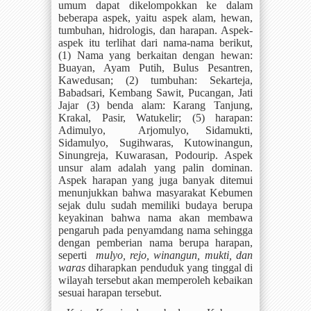
umum dapat dikelompokkan ke dalam
beberapa aspek, yaitu aspek alam, hewan,
tumbuhan, hidrologis, dan harapan. Aspek-
aspek itu terlihat dari nama-nama berikut,
(1) Nama yang berkaitan dengan hewan:
Buayan, Ayam Putih, Bulus Pesantren,
Kawedusan; (2) tumbuhan: Sekarteja,
Babadsari, Kembang Sawit, Pucangan, Jati
Jajar (3) benda alam: Karang Tanjung,
Krakal, Pasir, Watukelir; (5) harapan:
Adimulyo,
Arjomulyo, Sidamukti,
Sidamulyo, Sugihwaras, Kutowinangun,
Sinungreja, Kuwarasan, Podourip. Aspek
unsur alam adalah yang palin dominan.
Aspek harapan yang juga banyak ditemui
menunjukkan bahwa masyarakat Kebumen
sejak dulu sudah memiliki budaya berupa
keyakinan bahwa nama akan membawa
pengaruh pada penyamdang nama sehingga
dengan pemberian nama berupa harapan,
seperti
mulyo, rejo, winangun, mukti, dan
waras
diharapkan penduduk yang tinggal di
wilayah tersebut akan memperoleh kebaikan
sesuai harapan tersebut.