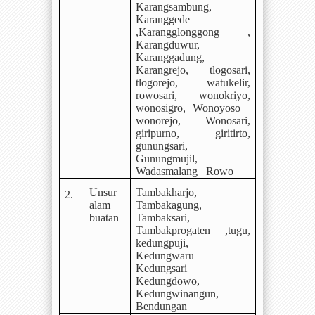
Karangsambung,
Karanggede
,Karangglonggong ,
Karangduwur,
Karanggadung,
Karangrejo, tlogosari,
tlogorejo, watukelir,
rowosari, wonokriyo,
wonosigro, Wonoyoso
wonorejo,
Wonosari,
giripurno, giritirto,
gunungsari,
Gunungmujil,
Wadasmalang
Rowo
Unsur
Tambakharjo,
2.
alam
Tambakagung,
buatan
Tambaksari,
Tambakprogaten ,tugu,
kedungpuji,
Kedungwaru
Kedungsari
Kedungdowo,
Kedungwinangun,
Bendungan