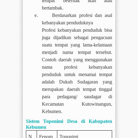
tempat beternak ikan atau
bertambak.
e.
Berdasarkan profesi dan asal
kebanyakan penduduknya
Profesi kebanyakan penduduk bisa
juga dijadikan sebagai pengacuan
suatu tempat yang lama-kelamaan
menjadi nama tempat tersebut.
Contoh daerah yang menggunakan
nama profesi kebanyakan
penduduk untuk menamai tempat
adalah Dukuh Sudagaran yang
merupakan daerah tempat tinggal
para pedagang/ saudagar di
Kecamatan Kutowinangun,
Kebumen.
Sistem Toponimi Desa di Kabupaten
Kebumen
N
Fenom
Toponimi