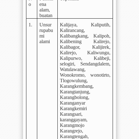
o
ena
alam,
buatan
1.
Unsur
Kalijaya, Kaliputih,
rupabu
Kalirancang,
mi
Kalibangkang, Kalipoh,
alami
Kalibening
Kalirejo,
Kalibagor, Kalijirek,
Kalirejo, Kaliwungu,
Kalipurwo, Kalibeji,
selogiri, Sendangdalem,
Watulawang,
Wonokromo, wonotirto,
Tlogowulung,
Karangkembang,
Karangtanjung,
Karangbolong,
Karanganyar
Karangkemiri
Karangsari,
karanggayam,
Karangmojo
Karangrejo,
Karangtengah,