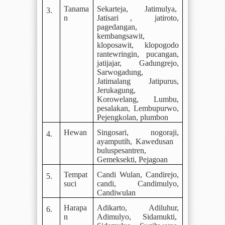
Tanama
Sekarteja, Jatimulya,
3.
n
Jatisari ,
jatiroto,
pagedangan,
kembangsawit,
kloposawit, klopogodo
rantewringin,
pucangan,
jatijajar, Gadungrejo,
Sarwogadung,
Jatimalang
Jatipurus,
Jerukagung,
Korowelang, Lumbu,
pesalakan, Lembupurwo,
Pejengkolan, plumbon
Hewan
Singosari, nogoraji,
4.
ayamputih, Kawedusan
buluspesantren,
Gemeksekti, Pejagoan
Tempat
Candi Wulan, Candirejo,
5.
suci
candi, Candimulyo,
Candiwulan
Harapa
Adikarto, Adiluhur,
6.
n
Adimulyo, Sidamukti,