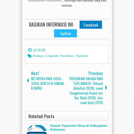
Kabupaten Kebumen
, semoga bermanfaat bagi kita
semua.
BAGIKAN INFORMASI INI:
Facebook
Twitter
13.50.00
Budaya
,
Linguistik
,
Penelitian
,
Toponimi
Next
Previous
METAFORA PADA JUDUL-
PERUBAHAN BAHASA PADA
JUDUL BERITA DI HARIAN
TEKS NARATIF: Hikayat
KOMPAS
Abdullah (1838), novel
Tenggelamnya Kapal van
Der Wijck (1938), dan
novel Ayah (2015)
Related Posts
Sistem Toponimi Desa di Kabupaten
Kebumen