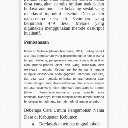
desa yang akan penulis uraikan makna dan
budaya ataupun latar belakang sosial yang
mendasari toponimi tersebut. Data adalah
nama-nama desa di Kebumen yang
berjumlah 449 desa. Metode yang
digunakan menggunakan metode deskriptif
kualitatif.
Pembahasan
Menurut Mutakin (dalam Ruspandi, 2014), paling sedikit
ada dua pengalaman yang dipertimbangkan untuk nama
tempat. Pertama, pengalaman fenomena yang dihasilkan
oleh proses-proses alam dan yang dihasilkan oleh
rekayasa manusia. Kedua, pemberian nama tempat
mungkin didasarkan pada gagasan, harapan, cita-cita,
dan cita rasa manusia terhadap tempat tersebut agar
sesuai dengan yang dikehendakinya, atau sesuai dengan
ciri atau sifat yang telah diberikan oleh alam itu sendiri
(
Given
). Fenomena-fenomena yang spesifik atau
dominan, biasanya terpilih menjadi nama tempat dimana
fenomena itu hadir atau pernah hadir di tempat tersebut.
Beberapa Cara Umum Pengambilan Nama
Desa di Kabupaten Kebumen
a.
Berdasarkan tempat tinggal tokoh