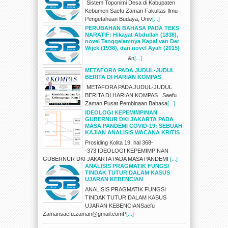
Sistem Toponimi Desa di Kabupaten
Kebumen Saefu Zaman Fakultas Ilmu
Pengetahuan Budaya, Univ
[...]
PERUBAHAN BAHASA PADA TEKS
NARATIF: Hikayat Abdullah (1838),
novel Tenggelamnya Kapal van Der
Wijck (1938), dan novel Ayah (2015)
&n
[...]
METAFORA PADA JUDUL-JUDUL
BERITA DI HARIAN KOMPAS
METAFORA PADA JUDUL-JUDUL
BERITA DI HARIAN KOMPAS Saefu
Zaman Pusat Pembinaan Bahasa
[...]
IDEOLOGI KEPEMIMPINAN
GUBERNUR DKI JAKARTA PADA
MASA PANDEMI COVID-19: SEBUAH
KAJIAN ANALISIS WACANA KRITIS
Prosiding Kolita 19, hal 368-
-373 IDEOLOGI KEPEMIMPINAN
GUBERNUR DKI JAKARTA PADA MASA PANDEMI
[...]
ANALISIS PRAGMATIK FUNGSI
TINDAK TUTUR DALAM KASUS
UJARAN KEBENCIAN
ANALISIS PRAGMATIK FUNGSI
TINDAK TUTUR DALAM KASUS
UJARAN KEBENCIANSaefu
Zamansaefu.zaman@gmail.comP
[...]