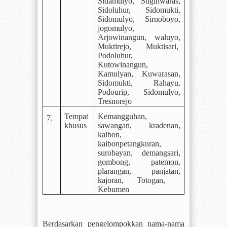
Sidamulyo, Sugihwaras,
Sidoluhur, Sidomukti,
Sidomulyo, Sirnoboyo,
jogomulyo,
Arjowinangun, waluyo,
Muktirejo, Muktisari,
Podoluhur,
Kutowinangun,
Kamulyan,
Kuwarasan,
Sidomukti, Rahayu,
Podourip,
Sidomulyo,
Tresnorejo
Tempat
Kemangguhan,
7.
khusus
sawangan, kradenan,
kaibon,
kaibonpetangkuran,
surobayan, demangsari,
gombong, patemon,
plarangan, panjatan,
kajoran, Totogan,
Kebumen
Berdasarkan pengelompokkan nama-nama