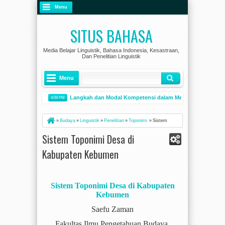
Menu
SITUS BAHASA
Media Belajar Linguistik, Bahasa Indonesia, Kesastraan,
Dan Penelitian Linguistik
Menu
 Berlapis
Langkah dan Modal Kompetensi dalam Menyunting Naskah
4:09 PM
esejarahan Bahasa Indonesia sebagai Penguat Persatuan Bangsa
ANALIS
3:21 PM
»
Budaya
»
Linguistik
»
Penelitian
»
Toponimi
»
Sistem
Toponimi Desa di Kabupaten Kebumen
Sistem Toponimi Desa di
Kabupaten Kebumen
Sistem Toponimi Desa di Kabupaten
Kebumen
Saefu Zaman
Fakultas Ilmu Pengetahuan Budaya,